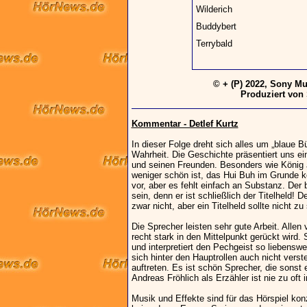
Wilderich
Buddybert
Terrybald
© + (P) 2022, Sony M
Produziert von
Kommentar - Detlef Kurtz
In dieser Folge dreht sich alles um „blaue Büf
Wahrheit. Die Geschichte präsentiert uns e
und seinen Freunden. Besonders wie König Ju
weniger schön ist, das Hui Buh im Grunde 
vor, aber es fehlt einfach an Substanz. Der b
sein, denn er ist schließlich der Titelheld!
zwar nicht, aber ein Titelheld sollte nicht z
Die Sprecher leisten sehr gute Arbeit. Allen
recht stark in den Mittelpunkt gerückt wird. 
und interpretiert den Pechgeist so liebensw
sich hinter den Hauptrollen auch nicht verst
auftreten. Es ist schön Sprecher, die sonst
Andreas Fröhlich als Erzähler ist nie zu oft
Musik und Effekte sind für das Hörspiel ko