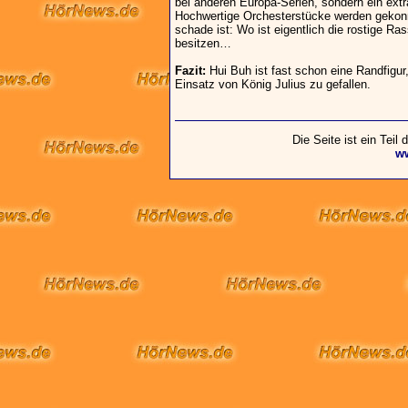
bei anderen Europa-Serien, sondern ein ext
Hochwertige Orchesterstücke werden gekonn
schade ist: Wo ist eigentlich die rostige Ra
besitzen…
Fazit:
Hui Buh ist fast schon eine Randfigur
Einsatz von König Julius zu gefallen.
Die Seite ist ein Teil
w