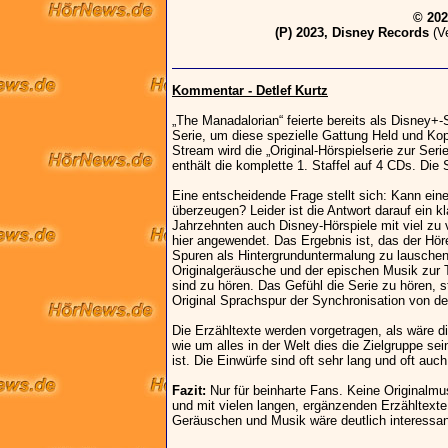
© 202
(P) 2023, Disney Records
(Ve
Kommentar - Detlef Kurtz
„The Manadalorian“ feierte bereits als Disney+-
Serie, um diese spezielle Gattung Held und Ko
Stream wird die „Original-Hörspielserie zur Ser
enthält die komplette 1. Staffel auf 4 CDs. Die 
Eine entscheidende Frage stellt sich: Kann eine
überzeugen? Leider ist die Antwort darauf ein kl
Jahrzehnten auch Disney-Hörspiele mit viel zu 
hier angewendet. Das Ergebnis ist, das der Hö
Spuren als Hintergrunduntermalung zu lauschen
Originalgeräusche und der epischen Musik zur T
sind zu hören. Das Gefühl die Serie zu hören, ste
Original Sprachspur der Synchronisation von der
Die Erzähltexte werden vorgetragen, als wäre die
wie um alles in der Welt dies die Zielgruppe sei
ist. Die Einwürfe sind oft sehr lang und oft auc
Fazit:
Nur für beinharte Fans. Keine Originalmus
und mit vielen langen, ergänzenden Erzähltexte
Geräuschen und Musik wäre deutlich interessan