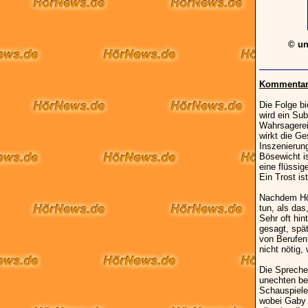
© un
Kommentar 
Die Folge b
wird ein Sub
Wahrsagerei
wirkt die Ge
Inszenierung
Bösewicht is
eine flüssig
Ein Trost is
Nachdem Hö
tun, als das
Sehr oft hin
gesagt, spät
von Berufen 
nicht nötig,
Die Spreche
unechten ber
Schauspieler
wobei Gaby a