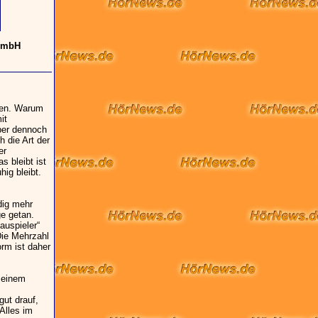
 GmbH
ngen. Warum
it
ber dennoch
 die Art der
er
s bleibt ist
hig bleibt.
dig mehr
ge getan.
auspieler“
 Die Mehrzahl
orm ist daher
t einem
s
gut drauf,
Alles im