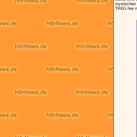
mystischen
TKKG hier n