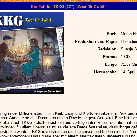
Ein Fall für TKKG (227) "Zwei für Zwölf"
Buch:
Martin Ho
Produktion und Regie:
Heikedin
Redaktion:
Svenja B
Format:
1 CD
Länge:
71:37 Mi
Herausgabe:
14. April
ling in der Millionenstadt! Tim, Karl, Gaby und Klößchen sitzen im Park und
r ihren Augen eine alte Dame von einem Rowdy umgestoßen wird. Eine hilfsbere
Stelle. Auch TKKG schalten sich ein und verfolgen den Rüpel, der aber auf une
windet. Zu allem Überdruss muss die alte Dame feststellen, dass ihr gut gefü
gestohlen wurde. TKKG rekonstruieren die Ereignisse und finden eine Erklärun
Show abgezogen! Dass diese aber mit einem spektakulären Juwelenraub und