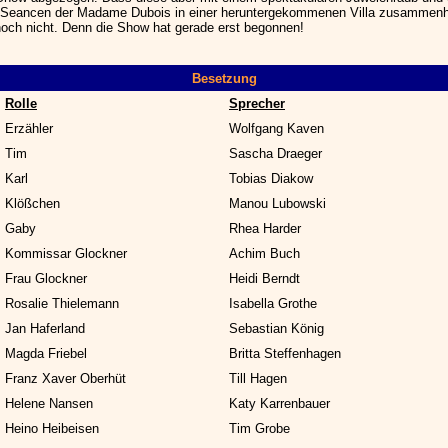
 Seancen der Madame Dubois in einer heruntergekommenen Villa zusammenh
och nicht. Denn die Show hat gerade erst begonnen!
Besetzung
Rolle
Sprecher
Erzähler
Wolfgang Kaven
Tim
Sascha Draeger
Karl
Tobias Diakow
Klößchen
Manou Lubowski
Gaby
Rhea Harder
Kommissar Glockner
Achim Buch
Frau Glockner
Heidi Berndt
Rosalie Thielemann
Isabella Grothe
Jan Haferland
Sebastian König
Magda Friebel
Britta Steffenhagen
Franz Xaver Oberhüt
Till Hagen
Helene Nansen
Katy Karrenbauer
Heino Heibeisen
Tim Grobe