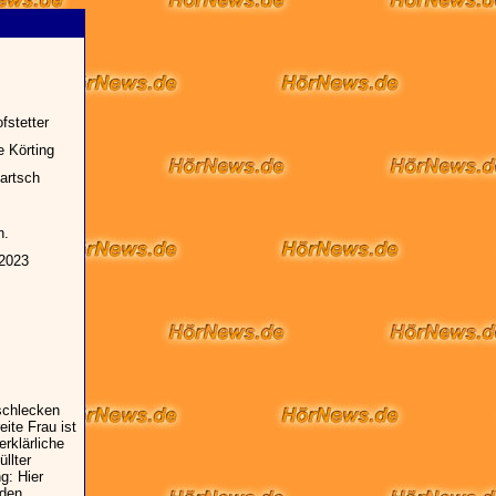
fstetter
e Körting
artsch
n.
 2023
 schlecken
ite Frau ist
rklärliche
llter
g: Hier
 den