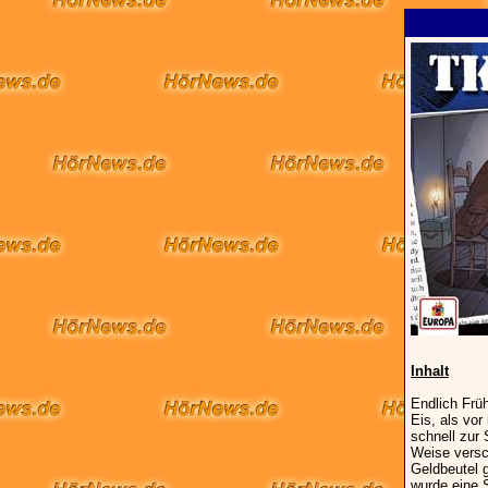
Inhalt
Endlich Früh
Eis, als vo
schnell zur 
Weise versch
Geldbeutel 
wurde eine 