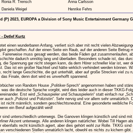
Ronia R. Trensch
Anna Carlsson
Daniela Weigel
Henrike Fehrs
d (P) 2023, EUROPA a Division of Sony Music Entertainment Germany
- Detlef Kurtz
ietet einen wunderbaren Anfang, verliert sich aber mit recht vielen Abzweigu
plot geschaffen. Auf der einen Seite ein Raub, auf der anderen Seite Betrug m
. Fairerweise muss gesagt werden, das beide Fäden gut zusammenlaufen, a
schichte dadurch unnötig lang und überladen. Besonders schade ist, das durch
, die Spannung gar nicht steigen kann, da dem Hörer schneller klar ist, wer d
t. Das ist ein großer Nachteil und hätte wirklich verhindert werden können. Wa
e, recht lange Geschichte, die gut unterhält, aber auf große Strecken viel zu ru
t das Finale, denn dort wird es unverhofft spannend.
rbücher von Random House „Politiker-Sprech“ angenommen haben und stän
, was die deutsche Sprache vorgibt, wird dies leider auch in dieser TKKG-Fol
tereinander. Erst wird „Schauspieler und Schauspielerin“ statt einfach nur „Sch
er auch „Polizist und Polizistin“. Sehr nervig und vor allem sehr unnatürlich.
ist nicht männlich, sondern geschlechtsneutral. Eine gesonderte weibliche F
 wenn ein Beruf aufgezählt wird!
r sind unterschiedlich unterwegs. Die Ganoven klingen künstlich und sind mi
liner Akzent unterwegs. Alle anderen klingen natürlicher. Wobei Till Hagen al
 ebenfalls recht künstlich agiert, aber dies gehört wohl zur Rolle. TKKG sind 
n verschiedenen Stellen unnatürlich lacht, obwohl es nichts zu kichern gibt. 