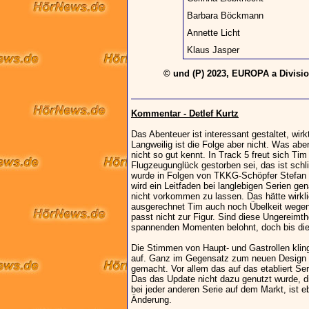
Barbara Böckmann
Annette Licht
Klaus Jasper
© und (P) 2023, EUROPA a Divis
Kommentar - Detlef Kurtz
Das Abenteuer ist interessant gestaltet, wirk
Langweilig ist die Folge aber nicht. Was aber
nicht so gut kennt. In Track 5 freut sich Tim 
Flugzeugunglück gestorben sei, das ist sch
wurde in Folgen von TKKG-Schöpfer Stefan Wo
wird ein Leitfaden bei langlebigen Serien ge
nicht vorkommen zu lassen. Das hätte wirkl
ausgerechnet Tim auch noch Übelkeit wegen 
passt nicht zur Figur. Sind diese Ungereimth
spannenden Momenten belohnt, doch bis diese
Die Stimmen von Haupt- und Gastrollen klin
auf. Ganz im Gegensatz zum neuen Design de
gemacht. Vor allem das auf das etabliert Ser
Das das Update nicht dazu genutzt wurde, d
bei jeder anderen Serie auf dem Markt, ist e
Änderung.