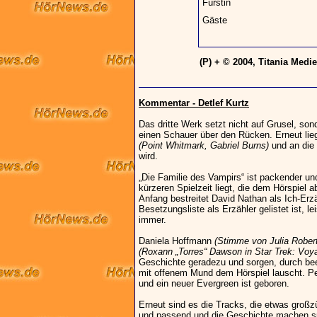
Fürstin
Gäste
(P) + © 2004, Titania Med
Kommentar - Detlef Kurtz
Das dritte Werk setzt nicht auf Grusel, son
einen Schauer über den Rücken. Erneut lie
(Point Whitmark, Gabriel Burns)
und an die 
wird.
„Die Familie des Vampirs“ ist packender und
kürzeren Spielzeit liegt, die dem Hörspiel 
Anfang bestreitet David Nathan als Ich-Erzä
Besetzungsliste als Erzähler gelistet ist, le
immer.
Daniela Hoffmann
(Stimme von Julia Robert
(Roxann „Torres“ Dawson in Star Trek: Voyag
Geschichte geradezu und sorgen, durch bee
mit offenem Mund dem Hörspiel lauscht. Pee
und ein neuer Evergreen ist geboren.
Erneut sind es die Tracks, die etwas großzü
und passend und die Geschichte machen s