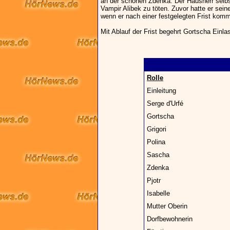
an der schönen Zdenka. Der Hausherr selbs
Vampir Alibek zu töten. Zuvor hatte er sein
wenn er nach einer festgelegten Frist kom
Mit Ablauf der Frist begehrt Gortscha Einlas
Rolle
Einleitung
Serge d'Urfé
Gortscha
Grigori
Polina
Sascha
Zdenka
Pjotr
Isabelle
Mutter Oberin
Dorfbewohnerin