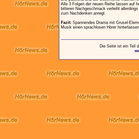
Alle 3 Folgen der neuen Reihe lassen auf h
bitteren Nachgeschmack verleiht allerdings
zum Nachdenken anregt.
Fazit:
Spannendes Drama mit Grusel-Elemen
Musik einen sprachlosen Hörer hinterlassen
Die Seite ist ein Teil
w