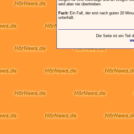
wird aber nie übertrieben.
Fazit:
Ein Fall, der erst nach guten 20 Minu
unterhält.
Die Seite ist ein Teil
w