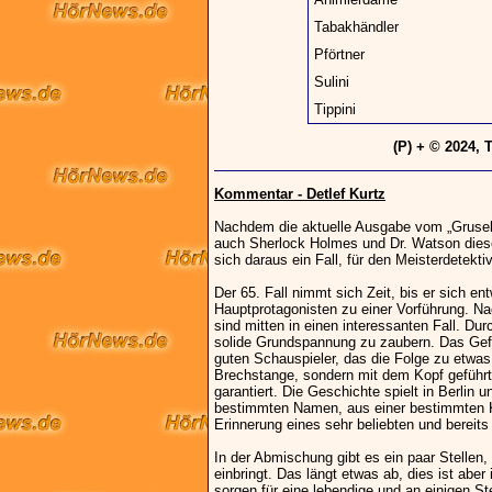
Tabakhändler
Pförtner
Sulini
Tippini
(P) + © 2024, 
Kommentar - Detlef Kurtz
Nachdem die aktuelle Ausgabe vom „Gruselk
auch Sherlock Holmes und Dr. Watson diese
sich daraus ein Fall, für den Meisterdetektiv
Der 65. Fall nimmt sich Zeit, bis er sich en
Hauptprotagonisten zu einer Vorführung. Na
sind mitten in einen interessanten Fall. Du
solide Grundspannung zu zaubern. Das Gefüh
guten Schauspieler, das die Folge zu etwa
Brechstange, sondern mit dem Kopf geführt. 
garantiert. Die Geschichte spielt in Berlin
bestimmten Namen, aus einer bestimmten K
Erinnerung eines sehr beliebten und bereit
In der Abmischung gibt es ein paar Stellen,
einbringt. Das längt etwas ab, dies ist abe
sorgen für eine lebendige und an einigen S