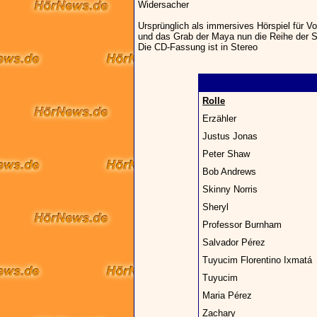
Widersacher
Ursprünglich als immersives Hörspiel für Vor
und das Grab der Maya nun die Reihe der S
Die CD-Fassung ist in Stereo
Rolle
Erzähler
Justus Jonas
Peter Shaw
Bob Andrews
Skinny Norris
Sheryl
Professor Burnham
Salvador Pérez
Tuyucim Florentino Ixmatá
Tuyucim
Maria Pérez
Zachary