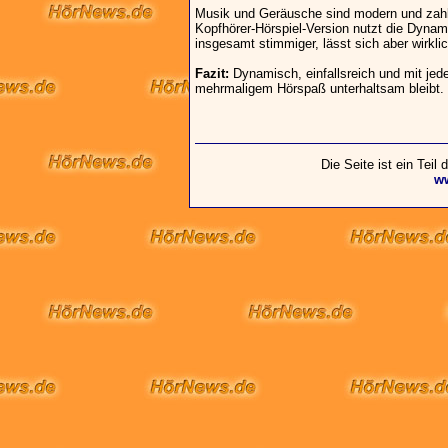
Musik und Geräusche sind modern und zahlre
Kopfhörer-Hörspiel-Version nutzt die Dynam
insgesamt stimmiger, lässt sich aber wirkli
Fazit:
Dynamisch, einfallsreich und mit jed
mehrmaligem Hörspaß unterhaltsam bleibt.
Die Seite ist ein Teil
w