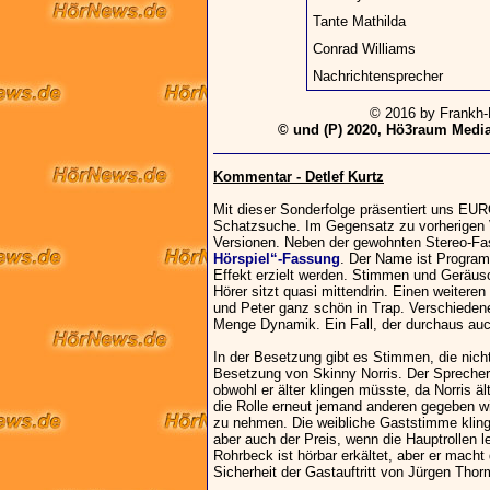
Tante Mathilda
Conrad Williams
Nachrichtensprecher
© 2016 by Frankh
© und (P) 2020, Hö3raum Medi
Kommentar - Detlef Kurtz
Mit dieser Sonderfolge präsentiert uns EU
Schatzsuche. Im Gegensatz zu vorherigen V
Versionen. Neben der gewohnten Stereo-Fa
Hörspiel“-Fassung
. Der Name ist Program
Effekt erzielt werden. Stimmen und Geräus
Hörer sitzt quasi mittendrin. Einen weitere
und Peter ganz schön in Trap. Verschieden
Menge Dynamik. Ein Fall, der durchaus auc
In der Besetzung gibt es Stimmen, die nic
Besetzung von Skinny Norris. Der Sprecher kl
obwohl er älter klingen müsste, da Norris ält
die Rolle erneut jemand anderen gegeben wi
zu nehmen. Die weibliche Gaststimme klingt eb
aber auch der Preis, wenn die Hauptrollen le
Rohrbeck ist hörbar erkältet, aber er mach
Sicherheit der Gastauftritt von Jürgen Thorm